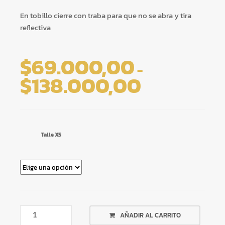
En tobillo cierre con traba para que no se abra y tira
reflectiva
$
69.000,00
-
$
138.000,00
Rango
de
precios:
desde
Talle XS
$69.000,00
hasta
$138.000,00
CONJUNTO
AÑADIR AL CARRITO
TERMICO