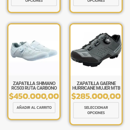
OPCIONES
OPCIONES
tiene
tiene
múltiples
múlti
variantes.
varia
Las
Las
opciones
opcio
se
se
pueden
pued
elegir
elegir
×
en
en
la
la
página
págin
de
de
ZAPATILLA SHIMANO
ZAPATILLA GAERNE
RC503 RUTA CARBONO
HURRICANE MUJER MTB
producto
produ
$
450.000,00
$
285.000,00
Tu carrito está vacío.
Este
Agregá un producto y aparecerá acá
AÑADIR AL CARRITO
SELECCIONAR
produ
automáticamente.
OPCIONES
tiene
múlti