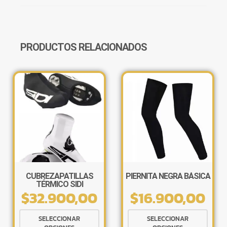
PRODUCTOS RELACIONADOS
CUBREZAPATILLAS
PIERNITA NEGRA BÁSICA
TÉRMICO SIDI
$
32.900,00
$
16.900,00
Este
Este
SELECCIONAR
SELECCIONAR
producto
produ