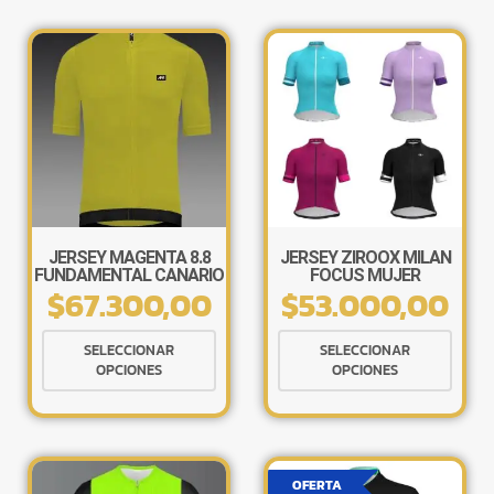
JERSEY MAGENTA 8.8
JERSEY ZIROOX MILAN
FUNDAMENTAL CANARIO
FOCUS MUJER
$
67.300,00
$
53.000,00
Este
Este
SELECCIONAR
SELECCIONAR
producto
produ
OPCIONES
OPCIONES
tiene
tiene
múltiples
múlti
variantes.
varia
Las
Las
OFERTA