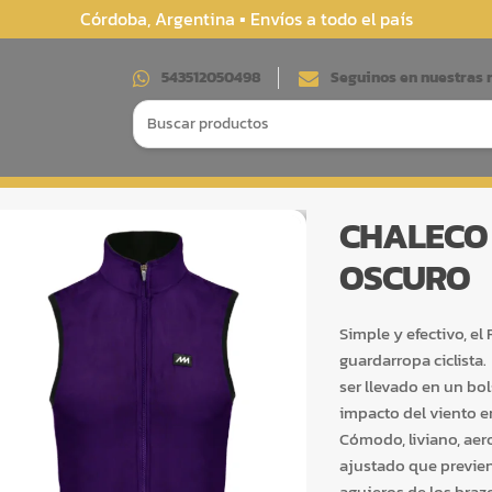
Córdoba, Argentina ▪︎ Envíos a todo el país
543512050498
Seguinos en nuestras 
Search
for:
CHALECO
OSCURO
Simple y efectivo, e
guardarropa ciclista
ser llevado en un bol
impacto del viento e
Cómodo, liviano, aero
ajustado que previene
agujeros de los braz