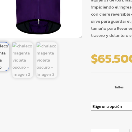
impidiendo el ingreso
con cierre reversible
sirve para guardar 
tamaño para llevar en
trasero y delantero so
$
65.50
Talles
CHALECO