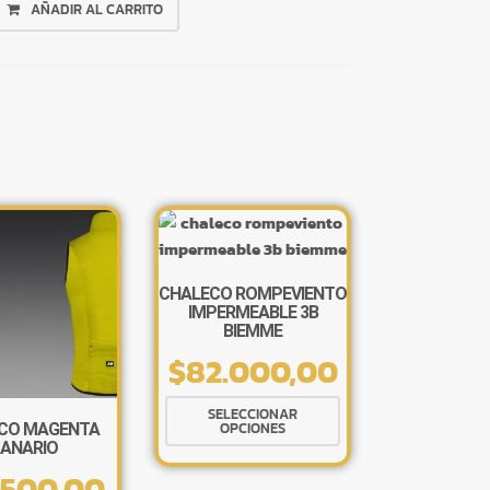
AÑADIR AL CARRITO
CHALECO ROMPEVIENTO
×
IMPERMEABLE 3B
BIEMME
$
82.000,00
Este
SELECCIONAR
OPCIONES
CO MAGENTA
producto
ANARIO
Tu carrito está vacío.
tiene
.500,00
múltiples
Agregá un producto y aparecerá acá