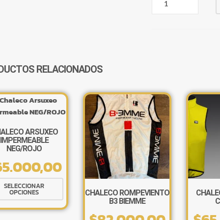
MAGENTA
VIOLETA
OSCURO
CANTIDAD
DUCTOS RELACIONADOS
ALECO ARSUXEO
IMPERMEABLE
NEG/ROJO
65.000,00
Este
SELECCIONAR
OPCIONES
CHALECO ROMPEVIENTO
CHALE
producto
B3 BIEMME
C
tiene
$
82.000,00
$
65
múltiples