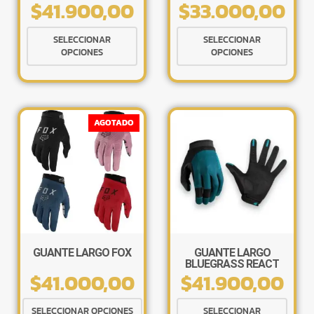
$
41.900,00
$
33.000,00
TOUCH SCREEN
Este
Este
SELECCIONAR
SELECCIONAR
producto
produ
OPCIONES
OPCIONES
tiene
tiene
múltiples
múlti
variantes.
varia
Las
Las
AGOTADO
opciones
opcio
se
se
pueden
pued
elegir
elegir
×
en
en
la
la
página
págin
de
de
GUANTE LARGO FOX
GUANTE LARGO
BLUEGRASS REACT
producto
produ
$
41.000,00
$
41.900,00
REOPRENE TOUCH
SCREEN
Tu carrito está vacío.
Este
Este
Agregá un producto y aparecerá acá
SELECCIONAR OPCIONES
SELECCIONAR