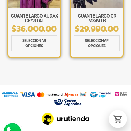
la
la
página
págin
de
de
GUANTE LARGO AUDAX
GUANTE LARGO CR
CRYSTAL
MX/MTB
producto
produ
$
36.000,00
$
29.990,00
Tu carrito está vacío.
Este
Este
Agregá un producto y aparecerá acá
SELECCIONAR
SELECCIONAR
producto
produ
automáticamente.
OPCIONES
OPCIONES
tiene
tiene
múltiples
múlti
variantes.
varia
Las
Las
opciones
opcio
se
se
pueden
pued
elegir
elegir
en
en
la
la
página
págin
de
de