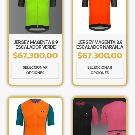
JERSEY MAGENTA 8.9
JERSEY MAGENTA 8.9
ESCALADOR VERDE
ESCALADOR NARANJA
$
67.300,00
$
67.300,00
Este
Este
SELECCIONAR
SELECCIONAR
producto
produ
OPCIONES
OPCIONES
tiene
tiene
múltiples
múlti
variantes.
varia
Las
Las
opciones
opcio
se
se
pueden
pued
elegir
elegir