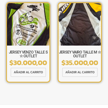
×
JERSEY VENZO TALLE S
JERSEY VAIRO TALLE M ☆
☆ OUTLET
OUTLET
$
30.000,00
$
35.000,00
Tu carrito está vacío.
Agregá un producto y aparecerá acá
automáticamente.
AÑADIR AL CARRITO
AÑADIR AL CARRITO