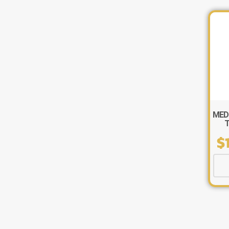
MED
T
$