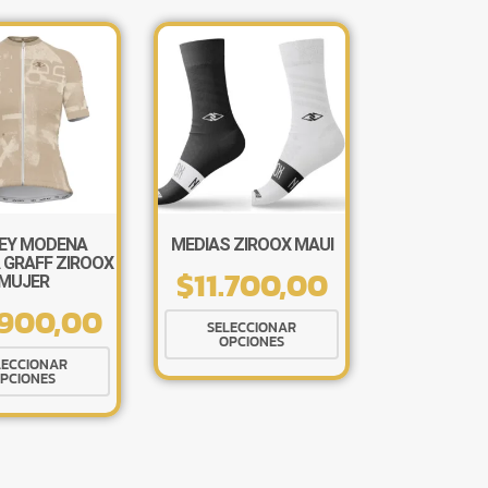
×
EY MODENA
MEDIAS ZIROOX MAUI
GRAFF ZIROOX
$
11.700,00
MUJER
Tu carrito está vacío.
.900,00
Este
Agregá un producto y aparecerá acá
SELECCIONAR
automáticamente.
OPCIONES
producto
Este
LECCIONAR
tiene
PCIONES
producto
múltiples
tiene
variantes.
múltiples
Las
variantes.
opciones