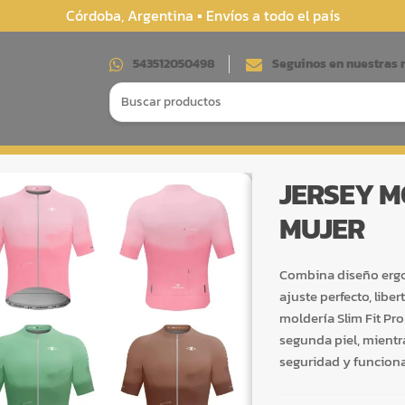
Córdoba, Argentina ▪︎ Envíos a todo el país
543512050498
Seguinos en nuestras 
Search
for:
JERSEY M
MUJER
Combina diseño ergon
ajuste perfecto, li
moldería Slim Fit Pr
segunda piel, mientr
seguridad y funciona