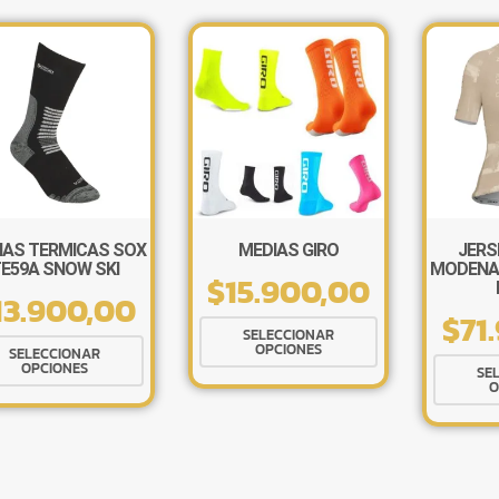
IAS TERMICAS SOX
MEDIAS GIRO
JERS
E59A SNOW SKI
MODENA 
$
15.900,00
13.900,00
$
71
Este
SELECCIONAR
Este
OPCIONES
producto
SELECCIONAR
OPCIONES
producto
SE
tiene
O
tiene
múltiples
múltiples
variantes.
variantes.
Las
Las
opciones