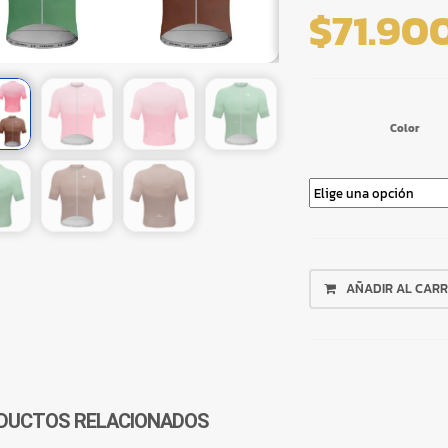
$
71.90
Color
JERSEY
AÑADIR AL CARR
MODENA
RUST
ZIROOX
MUJER
CANTIDAD
DUCTOS RELACIONADOS