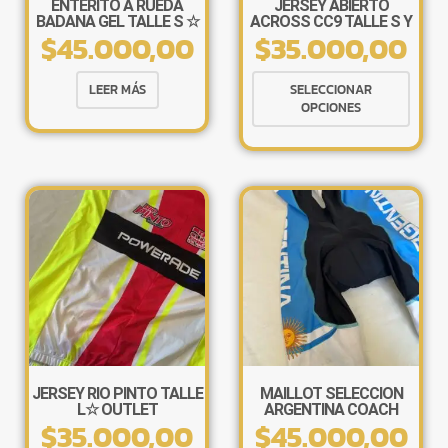
ENTERITO A RUEDA
JERSEY ABIERTO
BADANA GEL TALLE S ☆
ACROSS CC9 TALLE S Y
$
45.000,00
$
35.000,00
OUTLET
L☆ OUTLET
Este
LEER MÁS
SELECCIONAR
produ
OPCIONES
tiene
múlti
varia
Las
opcio
se
pued
elegir
×
en
la
págin
de
JERSEY RIO PINTO TALLE
MAILLOT SELECCION
L☆ OUTLET
ARGENTINA COACH
produ
$
35.000,00
$
45.000,00
TALLE S Y M ☆ OUTLET
Tu carrito está vacío.