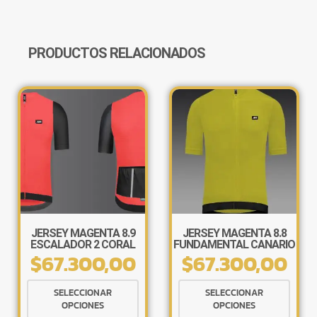
HOMBRE
CANTIDAD
PRODUCTOS RELACIONADOS
JERSEY MAGENTA 8.9
JERSEY MAGENTA 8.8
ESCALADOR 2 CORAL
FUNDAMENTAL CANARIO
$
67.300,00
$
67.300,00
Este
Este
SELECCIONAR
SELECCIONAR
producto
produ
OPCIONES
OPCIONES