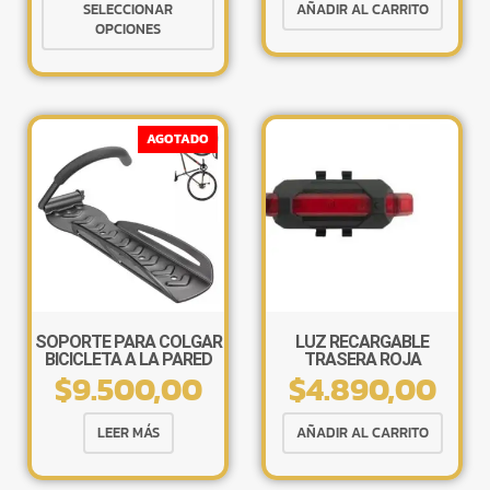
Este
SELECCIONAR
AÑADIR AL CARRITO
producto
OPCIONES
tiene
múltiples
variantes.
Las
AGOTADO
opciones
se
pueden
×
elegir
en
la
página
de
SOPORTE PARA COLGAR
LUZ RECARGABLE
BICICLETA A LA PARED
TRASERA ROJA
producto
$
9.500,00
$
4.890,00
CON GANCHO
Tu carrito está vacío.
Agregá un producto y aparecerá acá
automáticamente.
LEER MÁS
AÑADIR AL CARRITO