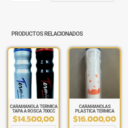
PLASTICO
ABIERTO
CANTIDAD
PRODUCTOS RELACIONADOS
CARAMAÑOLA TERMICA
CARAMAÑOLAS
TAPA A ROSCA 700CC
PLASTICA TERMICA
$
14.500,00
$
16.000,00
450CC BOCA ANCHA