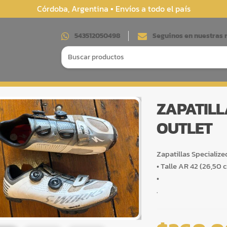
Córdoba, Argentina ▪︎ Envíos a todo el país
543512050498
Seguinos en nuestras 
Search
for:
ZAPATILL
OUTLET
Zapatillas Specializ
• Talle AR 42 (26,50 
•
.