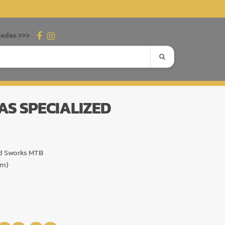
redes >>>
AS SPECIALIZED
ed Sworks MTB
cm)