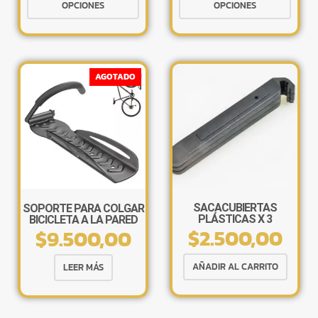
producto
produ
OPCIONES
OPCIONES
tiene
tiene
múltiples
múlti
variantes.
varia
Las
Las
AGOTADO
opciones
opcio
se
se
pueden
pued
×
elegir
elegir
en
en
la
la
página
págin
de
de
SACACUBIERTAS
SOPORTE PARA COLGAR
PLÁSTICAS X 3
BICICLETA A LA PARED
producto
produ
$
2.500,00
$
9.500,00
CON GANCHO
Tu carrito está vacío.
Agregá un producto y aparecerá acá
automáticamente.
AÑADIR AL CARRITO
LEER MÁS