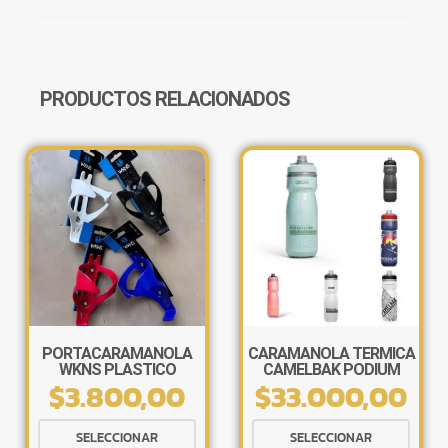
CANTIDAD
PRODUCTOS RELACIONADOS
PORTACARAMAÑOLA
CARAMAÑOLA TÉRMICA
WKNS PLASTICO
CAMELBAK PODIUM
$
3.800,00
$
33.000,00
ABIERTO
CHILL 21OZ
Este
Este
SELECCIONAR
SELECCIONAR